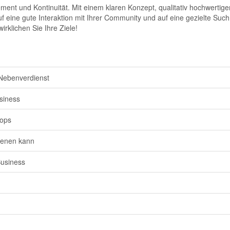
ment und Kontinuität. Mit einem klaren Konzept, qualitativ hochwerti
f eine gute Interaktion mit Ihrer Community und auf eine gezielte Suc
rklichen Sie Ihre Ziele!
s Nebenverdienst
usiness
hops
ienen kann
Business