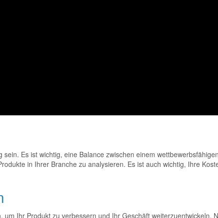
sein. Es ist wichtig, eine Balance zwischen einem wettbewerbsfähigen 
rodukte in Ihrer Branche zu analysieren. Es ist auch wichtig, Ihre Kost
n
 um Ihr Produkt zu verbessern und Ihr Geschäft weiterzuentwickeln. 