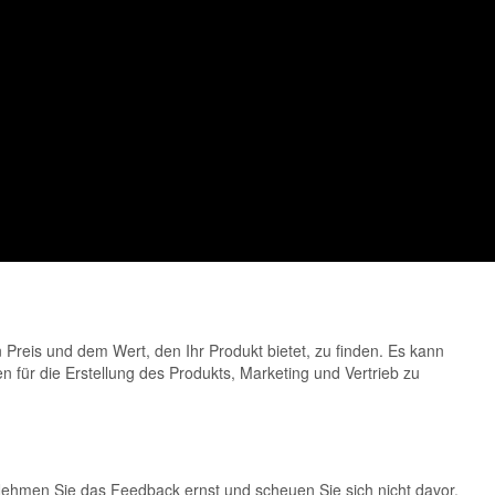
Preis und dem Wert, den Ihr Produkt bietet, zu finden. Es kann
en für die Erstellung des Produkts, Marketing und Vertrieb zu
Nehmen Sie das Feedback ernst und scheuen Sie sich nicht davor,